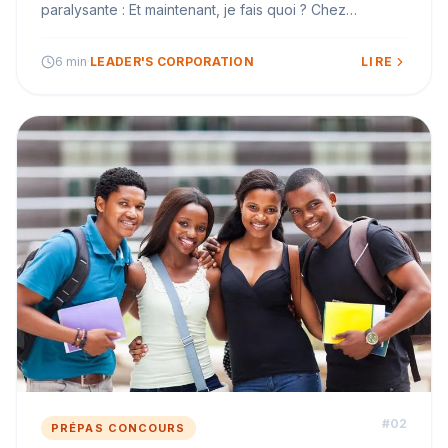
paralysante : Et maintenant, je fais quoi ? Chez
Leader's Corporation, nous avons accompagné des
milliers de jeunes dans ce moment décisif depuis 2012.
6 min
·
LEADER'S CORPORATION
LIRE
#
02
PRÉPAS CONCOURS