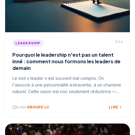
#
04
LEADERSHIP
Pourquoi le leadership n'est pas un talent
inné : comment nous formons les leaders de
demain
Le mot « leader » est souvent mal compris. On
l'associe à une personnalité extravertie, à un charisme
naturel. Cette vision est non seulement réductrice —
elle est surtout fausse. Le leadership est une
compétence. Et comme toute compétence, elle
5 min
·
GROUPE LC
LIRE
s'apprend.