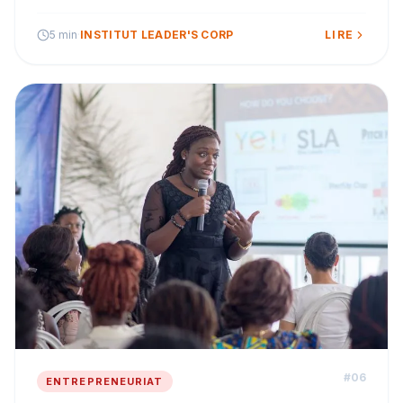
entre les centres non agréés, les certifications sans
valeur, il est facile de se perdre.
5 min
·
INSTITUT LEADER'S CORP
LIRE
#
06
ENTREPRENEURIAT